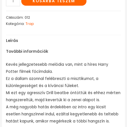
KOSÁRBA TESZEM
Cikkszám:
012
Kategória:
Trap
Leírás
További információk
Kevés jellegzetesebb melódia van, mint a híres Harry
Potter filmek főcímdala.
Ez a dallam azonnal felébreszti a misztikumot, a
különlegességet és a kíváncsi füleket.
Mi ezt egy agresszív Drill beatbe öntöttük és ehhez mérten
hangszereltük, majd kevertük ki a zenei alapot is.
A még nagyobb hatás érdekében az intro egy kicsit
esetlen hangszínnel indul, ezáltal kegyetlenebb és teltebb
hatást kapunk, amikor megérkezik a többi hangszín is.