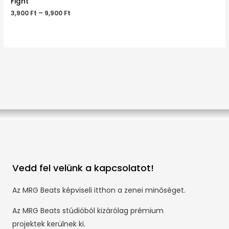
Fight
3,900
Ft
–
9,900
Ft
Vedd fel velünk a kapcsolatot!
Az MRG Beats képviseli itthon a zenei minőséget.
Az MRG Beats stúdióból kizárólag prémium
projektek kerülnek ki.